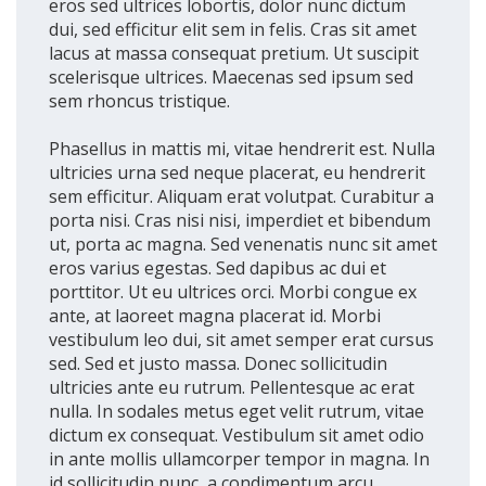
eros sed ultrices lobortis, dolor nunc dictum
dui, sed efficitur elit sem in felis. Cras sit amet
lacus at massa consequat pretium. Ut suscipit
scelerisque ultrices. Maecenas sed ipsum sed
sem rhoncus tristique.
Phasellus in mattis mi, vitae hendrerit est. Nulla
ultricies urna sed neque placerat, eu hendrerit
sem efficitur. Aliquam erat volutpat. Curabitur a
porta nisi. Cras nisi nisi, imperdiet et bibendum
ut, porta ac magna. Sed venenatis nunc sit amet
eros varius egestas. Sed dapibus ac dui et
porttitor. Ut eu ultrices orci. Morbi congue ex
ante, at laoreet magna placerat id. Morbi
vestibulum leo dui, sit amet semper erat cursus
sed. Sed et justo massa. Donec sollicitudin
ultricies ante eu rutrum. Pellentesque ac erat
nulla. In sodales metus eget velit rutrum, vitae
dictum ex consequat. Vestibulum sit amet odio
in ante mollis ullamcorper tempor in magna. In
id sollicitudin nunc, a condimentum arcu.