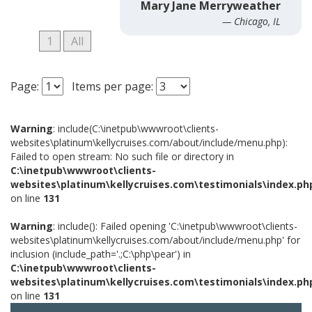
Mary Jane Merryweather
— Chicago, IL
1
All
Page:
Items per page:
Warning
: include(C:\inetpub\wwwroot\clients-
websites\platinum\kellycruises.com/about/include/menu.php):
Failed to open stream: No such file or directory in
C:\inetpub\wwwroot\clients-
websites\platinum\kellycruises.com\testimonials\index.ph
on line
131
Warning
: include(): Failed opening 'C:\inetpub\wwwroot\clients-
websites\platinum\kellycruises.com/about/include/menu.php' for
inclusion (include_path='.;C:\php\pear') in
C:\inetpub\wwwroot\clients-
websites\platinum\kellycruises.com\testimonials\index.ph
on line
131